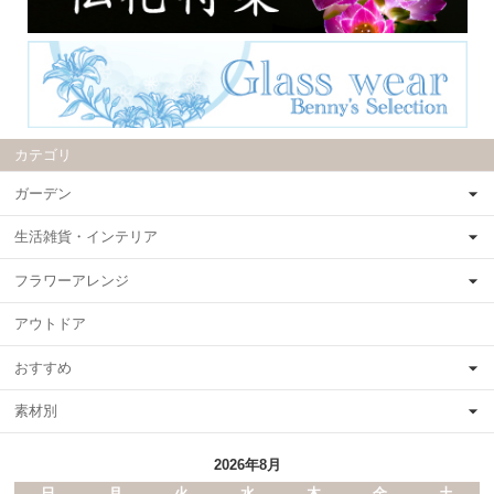
カテゴリ
ガーデン
生活雑貨・インテリア
フラワーアレンジ
アウトドア
おすすめ
素材別
2026年8月
日
月
火
水
木
金
土