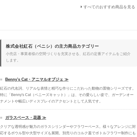
すべてのおすすめ商品を見る
株式会社紅石（ベニシ）の主力商品カテゴリー
小売店・事業者様の空間づくりを充実させる、紅石の定番アイテムをご紹介
します。
■
Benny's Cat・アニマルオブジェ ≫
紅石の代名詞、リアルな表情と精巧な作りにこだわった動物の置物シリーズです。
特に「Benny's Cat（ベニーズキャット）」は、その愛らしい姿で、ガーデンオー
ナメントや幅広いディスプレイのアクセントとして人気です。
■
ガラスベース・花器 ≫
クリアな透明感が魅力のガラスシリンダーやフラワーベース。様々なアレンジに対
応するボウル型や大型サイズも展開。別売りのコルク蓋でボトルフラワー制作にも