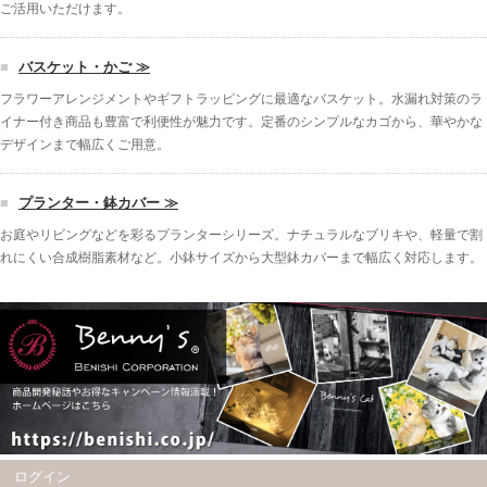
ご活用いただけます。
■
バスケット・かご ≫
フラワーアレンジメントやギフトラッピングに最適なバスケット。水漏れ対策のラ
イナー付き商品も豊富で利便性が魅力です。定番のシンプルなカゴから、華やかな
デザインまで幅広くご用意。
■
プランター・鉢カバー ≫
お庭やリビングなどを彩るプランターシリーズ。ナチュラルなブリキや、軽量で割
れにくい合成樹脂素材など。小鉢サイズから大型鉢カバーまで幅広く対応します。
ログイン