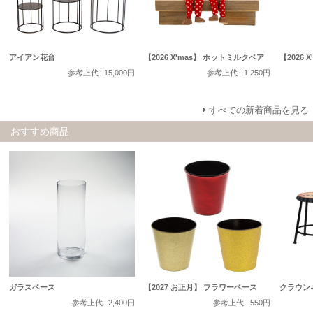
アイアン花台
【2026 X'mas】 ホットミルクベア
【2026 
参考上代
15,000円
参考上代
1,250円
すべての新着商品を見る
おすすめ商品
ガラスベース
【2027 お正月】 フラワーベース
クラウン
参考上代
2,400円
参考上代
550円