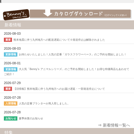
新着情報
2026-08-03
熊本地震に伴う九州地方への配送遅延について※発送停止は解除されました
重要
2026-08-03
お待たせいたしました！人気の定番「ガラスフラワーベース」のご予約を開始しました！
更新情報
2026-08-01
大人気「Benny's アニマルシリーズ」のご予約を開始しました！お得な特価商品もあわせて
更新情報
ご紹介！
2026-07-29
【旧情報】熊本地震に伴う九州地方へのお届け遅延・一部発送停止について
重要
2026-07-28
人気の定番プランターが再入荷しました。
入荷情報
2026-07-28
夏季休業のお知らせ
お知らせ
⇒
新着情報一覧へ
特集