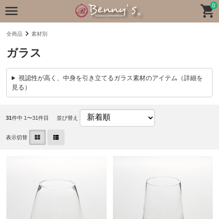
0
全商品
素材別
ガラス
視認性が高く、中身を引き立てるガラス素材のアイテム（詳細を
見る）
31
件中 1〜31件目
並び替え
表示切替