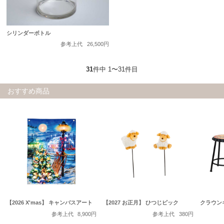
シリンダーボトル
参考上代
26,500円
31
件中 1〜31件目
おすすめ商品
【2026 X'mas】 キャンバスアート
【2027 お正月】 ひつじピック
クラウン
参考上代
8,900円
参考上代
380円