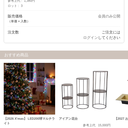
参考上代
1,380円
ロット
3
販売価格
会員のみ公開
（単価 × 入数）
注文数
ご注文には
ログイン
してください
おすすめ商品
【2026 X'mas】 LED200球マルチラ
アイアン花台
【2027
イト
参考上代
15,000円