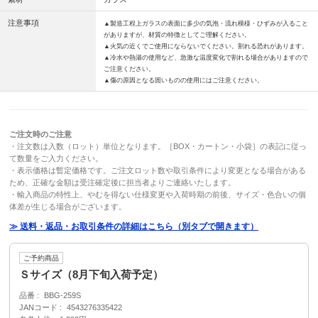
注意事項
▲製造工程上ガラスの表面に多少の気泡・流れ模様・ひずみが入ること
がありますが、材質の特徴としてご理解ください。
▲火気の近くでご使用にならないでください。割れる恐れがあります。
▲冷水や熱湯の使用など、急激な温度変化で割れる場合がありますので
ご注意ください。
▲傷の原因となる固いものの使用にはご注意ください。
ご注文時のご注意
・注文数は入数（ロット）単位となります。［BOX・カートン・小袋］の表記に従っ
て数量をご入力ください。
・表示価格は暫定価格です。ご注文ロット数や取引条件により変更となる場合がある
ため、正確な金額は受注確定後に担当者よりご連絡いたします。
・輸入商品の特性上、やむを得ない仕様変更や入荷時期の前後、サイズ・色合いの個
体差が生じる場合がございます。
≫ 送料・返品・お取引条件の詳細はこちら（別タブで開きます）
ご予約商品
Ｓサイズ（8月下旬入荷予定）
品番
BBG-259S
JANコード
4543276335422