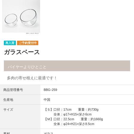
再入荷
ご予約受付中
ガラスベース
コメント
バイヤーよりひとこと
多肉の寄せ植えに最適です！
商品管理番号
BBG-259
生産地
中国
サイズ
【Ｓ】口径：17cm 重量：約730g
全体：φ17×H15×深さ6cm
【Ｍ】口径：22.5cm 重量：約1660g
全体：φ24×H21×深さ8.5cm
素材
ガラス