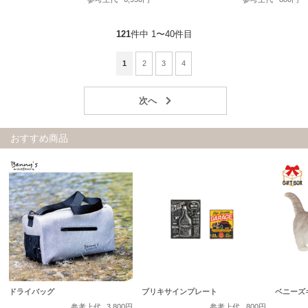
121
件中 1〜40件目
1
2
3
4
おすすめ商品
ドライバッグ
ブリキサインプレート
ベニーズ
参考上代
3,800円
参考上代
800円