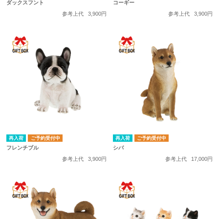
ダックスフント
コーギー
参考上代
3,900円
参考上代
3,900円
再入荷
ご予約受付中
再入荷
ご予約受付中
フレンチブル
シバ
参考上代
3,900円
参考上代
17,000円