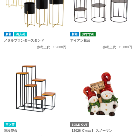
再入荷
メタルプランタースタンド
アイアン花台
参考上代
16,000円
参考上代
15,000円
再入荷
SOLD OUT
三段花台
【2026 X'mas】 スノーマン