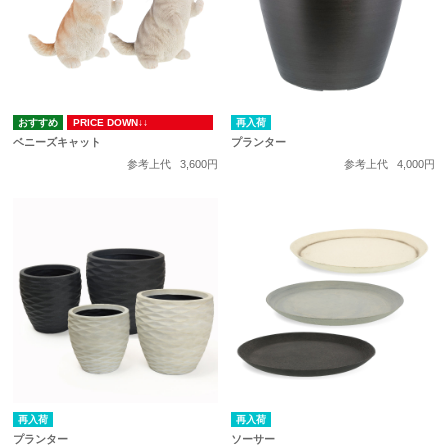
PRICE DOWN↓↓
再入荷
ベニーズキャット
プランター
参考上代
3,600円
参考上代
4,000円
再入荷
再入荷
プランター
ソーサー