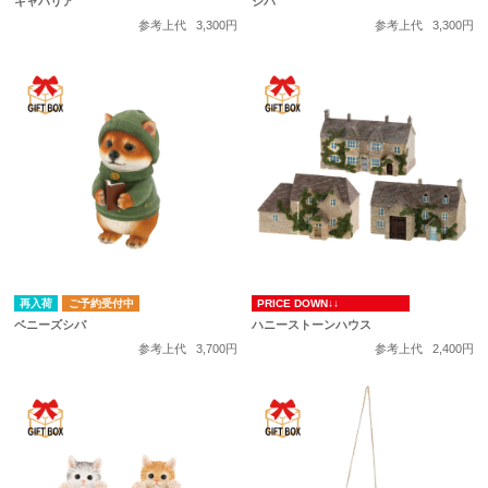
キャバリア
シバ
参考上代
3,300円
参考上代
3,300円
再入荷
ご予約受付中
PRICE DOWN↓↓
ベニーズシバ
ハニーストーンハウス
参考上代
3,700円
参考上代
2,400円