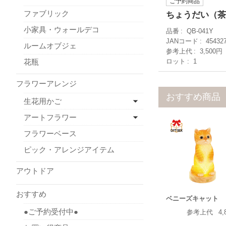
ご予約商品
ファブリック
ちょうだい（茶
小家具・ウォールデコ
品番
QB-041Y
JANコード
45432
ルームオブジェ
参考上代
3,500円
ロット
1
花瓶
フラワーアレンジ
おすすめ商品
生花用かご
アートフラワー
フラワーベース
ピック・アレンジアイテム
アウトドア
おすすめ
ベニーズキャット
●ご予約受付中●
参考上代
4,