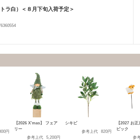
トラ白）＜８月下旬入荷予定＞
76360554
【2026 X'mas】 フェア
シキビ
【2027 お
リー
ピック
800円
参考上代
820円
参考上代
5,200円
参