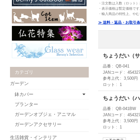
・注文数は入数（ロット）
・表示価格は暫定価格です
・輸入商品の特性上、やむ
≫ 送料・返品・お取引
ちょうだい（サ
品番
QB-041
カテゴリ
JANコード
45432
参考上代
3,500円
ガーデン
ロット
1
鉢カバー
ちょうだい（ハ
プランター
品番
QB-041BW
ガーデンオブジェ・アニマル
JANコード
45432
参考上代
3,500円
ガーデンアクセサリー
ロット
1
生活雑貨・インテリア