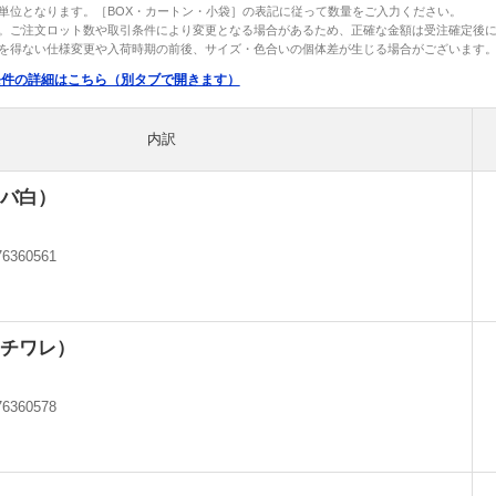
単位となります。［BOX・カートン・小袋］の表記に従って数量をご入力ください。
。ご注文ロット数や取引条件により変更となる場合があるため、正確な金額は受注確定後
を得ない仕様変更や入荷時期の前後、サイズ・色合いの個体差が生じる場合がございます
条件の詳細はこちら（別タブで開きます）
内訳
バ白）
76360561
チワレ）
76360578