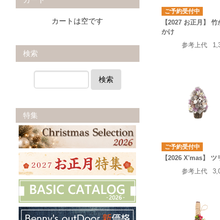
ご予約受付中
カートは空です
【2027 お正月】 
かけ
参考上代
1,
検索
検索
特集
ご予約受付中
【2026 X'mas】 
参考上代
3,