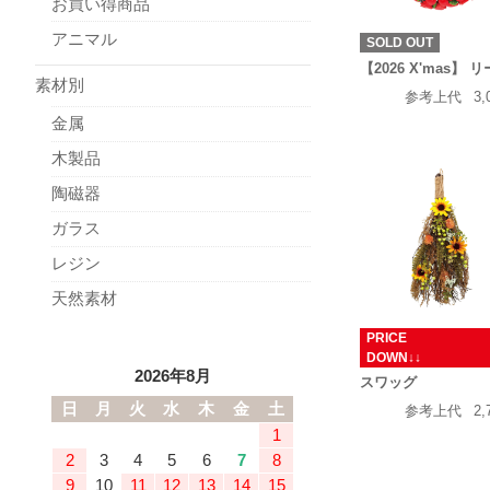
お買い得商品
アニマル
SOLD OUT
【2026 X'mas】 
素材別
参考上代
3,
金属
木製品
陶磁器
ガラス
レジン
天然素材
PRICE
DOWN↓
2026年8月
スワッグ
日
月
火
水
木
金
土
参考上代
2,
1
2
3
4
5
6
7
8
9
10
11
12
13
14
15