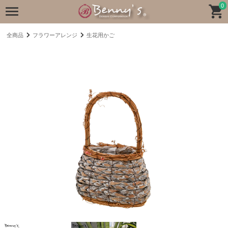
0
全商品
フラワーアレンジ
生花用かご