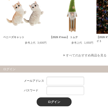
ベニーズキャット
【2026 X'mas】 トムテ
【2026 
イト
参考上代
3,600円
参考上代
1,650円
すべてのおすすめ商品を見る
ログイン
メールアドレス
パスワード
ログイン