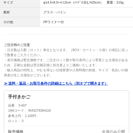
サイズ
φ14.5×8.5×Ｈ13cm（ﾊﾝﾄﾞﾙ含むH25cm） 重量：210g
素材
グラス・バイン
その他
PPライナー付
ご注文時のご注意
・注文数は入数（ロット）単位となります。［BOX・カートン・小袋］の表記に従っ
て数量をご入力ください。
・表示価格は暫定価格です。ご注文ロット数や取引条件により変更となる場合がある
ため、正確な金額は受注確定後に担当者よりご連絡いたします。
・輸入商品の特性上、やむを得ない仕様変更や入荷時期の前後、サイズ・色合いの個
体差が生じる場合がございます。
≫ 送料・返品・お取引条件の詳細はこちら（別タブで開きます）
手付きかご
品番
3-607
JANコード
4543276364118
参考上代
1,100円
ロット
3
販売価格
会員のみ公開