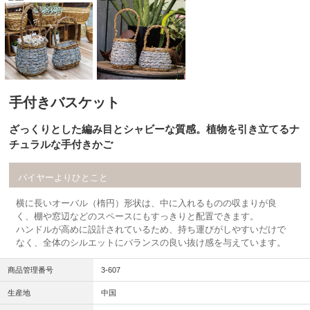
手付きバスケット
ざっくりとした編み目とシャビーな質感。植物を引き立てるナ
チュラルな手付きかご
コメント
バイヤーよりひとこと
横に長いオーバル（楕円）形状は、中に入れるものの収まりが良
く、棚や窓辺などのスペースにもすっきりと配置できます。
ハンドルが高めに設計されているため、持ち運びがしやすいだけで
なく、全体のシルエットにバランスの良い抜け感を与えています。
商品管理番号
3-607
生産地
中国