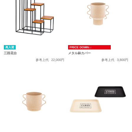
再入荷
PRICE DOWN↓↓
三段花台
メタル鉢カバー
参考上代
22,000円
参考上代
3,800円