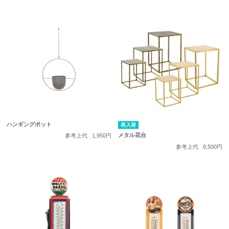
ハンギングポット
再入荷
メタル花台
参考上代
1,950円
参考上代
8,500円