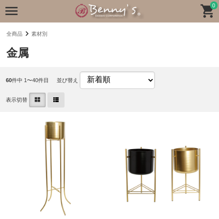
0
全商品
素材別
金属
60
件中 1〜40件目
並び替え
表示切替