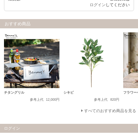
ログイン
してください
おすすめ商品
チタングリル
シキビ
フラワー
参考上代
12,000円
参考上代
820円
すべてのおすすめ商品を見る
ログイン