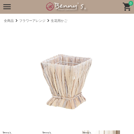
0
全商品
フラワーアレンジ
生花用かご