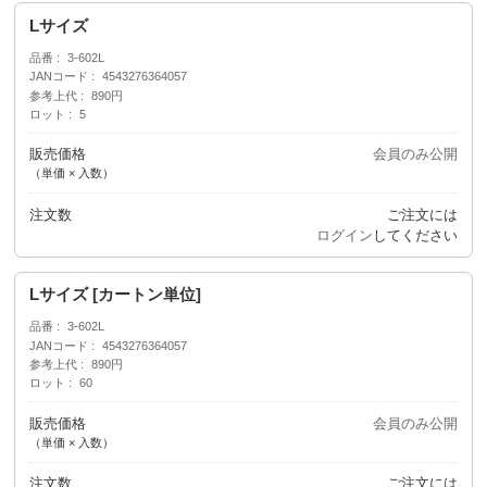
Lサイズ
品番
3-602L
JANコード
4543276364057
参考上代
890円
ロット
5
販売価格
会員のみ公開
（単価 × 入数）
注文数
ご注文には
ログイン
してください
Lサイズ [カートン単位]
品番
3-602L
JANコード
4543276364057
参考上代
890円
ロット
60
販売価格
会員のみ公開
（単価 × 入数）
注文数
ご注文には