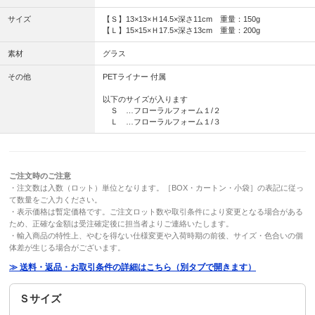
サイズ
【Ｓ】13×13×Ｈ14.5×深さ11cm 重量：150g
【Ｌ】15×15×Ｈ17.5×深さ13cm 重量：200g
素材
グラス
その他
PETライナー 付属
以下のサイズが入ります
Ｓ …フローラルフォーム１/２
Ｌ …フローラルフォーム１/３
ご注文時のご注意
・注文数は入数（ロット）単位となります。［BOX・カートン・小袋］の表記に従っ
て数量をご入力ください。
・表示価格は暫定価格です。ご注文ロット数や取引条件により変更となる場合がある
ため、正確な金額は受注確定後に担当者よりご連絡いたします。
・輸入商品の特性上、やむを得ない仕様変更や入荷時期の前後、サイズ・色合いの個
体差が生じる場合がございます。
≫ 送料・返品・お取引条件の詳細はこちら（別タブで開きます）
Ｓサイズ