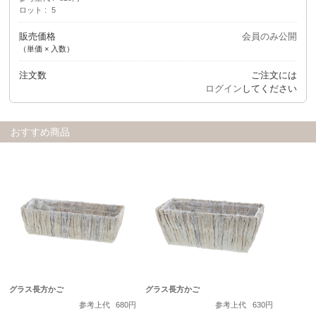
ロット
5
販売価格
会員のみ公開
（単価 × 入数）
注文数
ご注文には
ログイン
してください
おすすめ商品
グラス長方かご
グラス長方かご
参考上代
680円
参考上代
630円