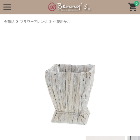
0
全商品
フラワーアレンジ
生花用かご