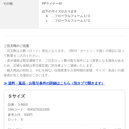
その他
PPライナー付
以下のサイズが入ります
Ｓ …フローラルフォーム１/３
Ｌ …フローラルフォーム１/２
ご注文時のご注意
・注文数は入数（ロット）単位となります。［BOX・カートン・小袋］の表記に従っ
て数量をご入力ください。
・表示価格は暫定価格です。ご注文ロット数や取引条件により変更となる場合がある
ため、正確な金額は受注確定後に担当者よりご連絡いたします。
・輸入商品の特性上、やむを得ない仕様変更や入荷時期の前後、サイズ・色合いの個
体差が生じる場合がございます。
≫ 送料・返品・お取引条件の詳細はこちら（別タブで開きます）
Ｓサイズ
品番
3-965S
JANコード
4543276312256
参考上代
630円
ロット
6