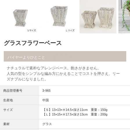
グラスフラワーベース
コメント
バイヤーよりひとこと
ナチュラルで素朴なアレンジベース。飽きがきません。
人気の型をシンプルな編み方にかえることでコストを押さえ、リー
ズナブルになりました。
商品管理番号
3-965
生産地
中国
サイズ
【Ｓ】13×13×Ｈ14.5×深さ11cm 重量：150g
【Ｌ】15×15×Ｈ17.5×深さ13cm 重量：200g
素材
グラス