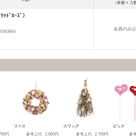
（単価 × 入
ｯﾄﾞﾛｰｽﾞ）
会員のみ
76363654
リース
スワッグ
ピック
700円
参考上代
2,900円
参考上代
2,700円
参