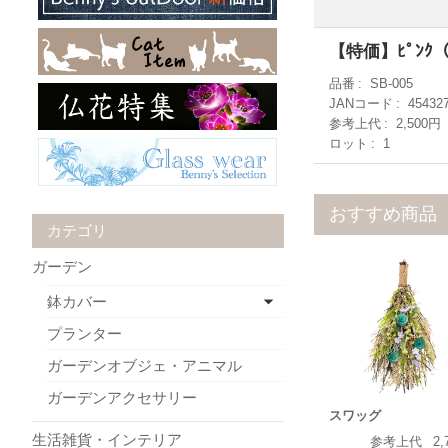
【特価】ﾋﾟﾝｸ（ｳ
品番
SB-005
JANコード
45432
参考上代
2,500円
ロット
1
おすすめ商品
カテゴリ
ガーデン
鉢カバー
プランター
ガーデンオブジェ・アニマル
ガーデンアクセサリー
スワッグ
生活雑貨・インテリア
参考上代
2,