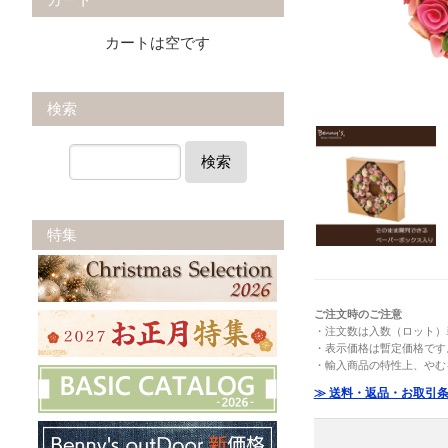
カートは空です
検索
検索
特集
ご注文時のご注意
・注文数は入数（ロット）
・表示価格は暫定価格です
・輸入商品の特性上、やむ
≫ 送料・返品・お取引