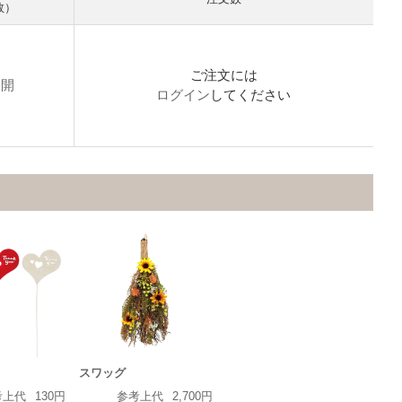
数）
ご注文には
公開
ログイン
してください
スワッグ
考上代
130円
参考上代
2,700円