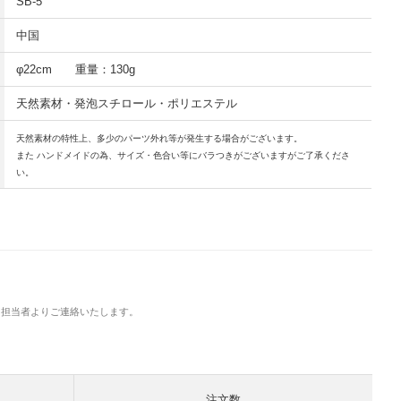
SB-5
中国
φ22cm 重量：130g
天然素材・発泡スチロール・ポリエステル
天然素材の特性上、多少のパーツ外れ等が発生する場合がございます。
また ハンドメイドの為、サイズ・色合い等にバラつきがございますがご了承くださ
い。
に担当者よりご連絡いたします。
。
注文数