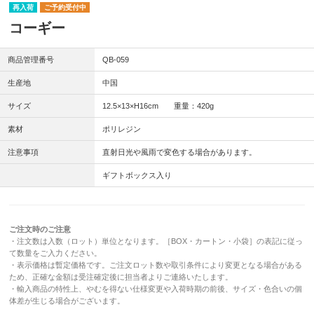
再入荷
ご予約受付中
コーギー
商品管理番号
QB-059
生産地
中国
サイズ
12.5×13×H16cm 重量：420g
素材
ポリレジン
注意事項
直射日光や風雨で変色する場合があります。
ギフトボックス入り
ご注文時のご注意
・注文数は入数（ロット）単位となります。［BOX・カートン・小袋］の表記に従っ
て数量をご入力ください。
・表示価格は暫定価格です。ご注文ロット数や取引条件により変更となる場合がある
ため、正確な金額は受注確定後に担当者よりご連絡いたします。
・輸入商品の特性上、やむを得ない仕様変更や入荷時期の前後、サイズ・色合いの個
体差が生じる場合がございます。