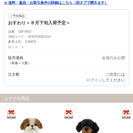
≫ 送料・返品・お取引条件の詳細はこちら（別タブで開きます）
ご予約商品
おすわり＜８月下旬入荷予定＞
品番
QB-059J
JANコード
4543276362114
参考上代
3,900円
ロット
1
販売価格
会員のみ公開
（単価 × 入数）
注文数
ご注文には
ログイン
してください
おすすめ商品