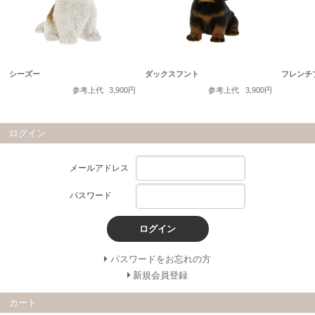
シーズー
ダックスフント
フレンチ
参考上代
3,900円
参考上代
3,900円
ログイン
メールアドレス
パスワード
ログイン
パスワードをお忘れの方
新規会員登録
カート