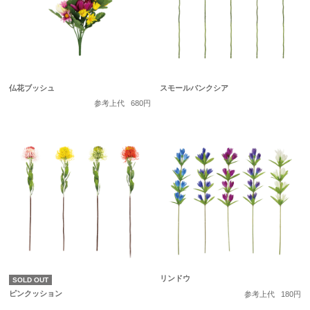
仏花ブッシュ
スモールバンクシア
参考上代
680円
リンドウ
SOLD OUT
ピンクッション
参考上代
180円