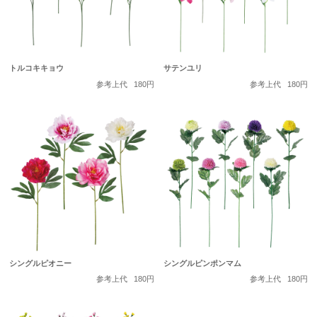
トルコキキョウ
サテンユリ
参考上代
180円
参考上代
180円
シングルピオニー
シングルピンポンマム
参考上代
180円
参考上代
180円