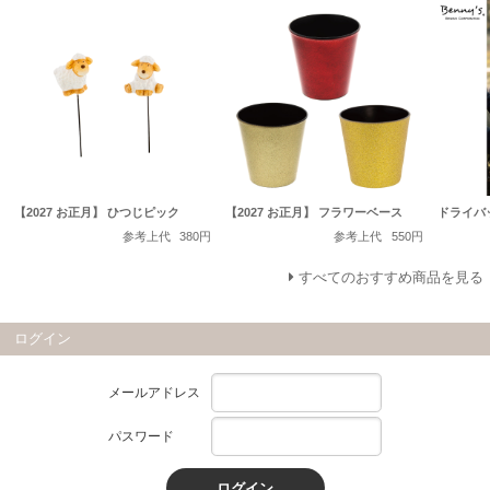
【2027 お正月】 ひつじピック
【2027 お正月】 フラワーベース
ドライバ
参考上代
380円
参考上代
550円
すべてのおすすめ商品を見る
ログイン
メールアドレス
パスワード
ログイン