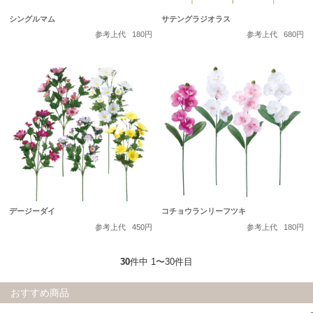
シングルマム
サテングラジオラス
参考上代
180円
参考上代
680円
デージーダイ
コチョウランリーフツキ
参考上代
450円
参考上代
180円
30
件中 1〜30件目
おすすめ商品