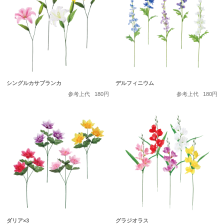
シングルカサブランカ
デルフィニウム
参考上代
180円
参考上代
180円
ダリア×3
グラジオラス