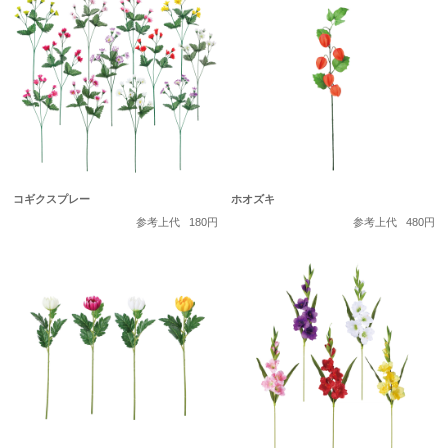
コギクスプレー
ホオズキ
参考上代
180円
参考上代
480円