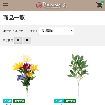
0
商品一覧
30
件中 1〜30件目
並び替え
表示切替
再入荷
再入荷