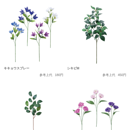
キキョウスプレー
シキビM
参考上代
180円
参考上代
450円