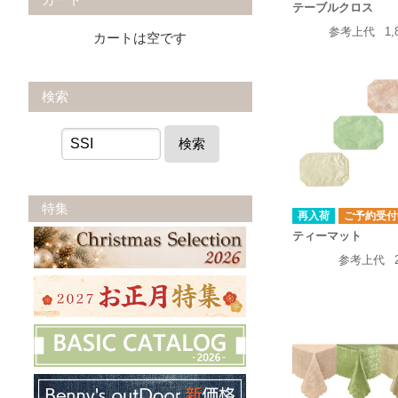
テーブルクロス
参考上代
1,
カートは空です
検索
検索
特集
再入荷
ご予約受付
ティーマット
参考上代