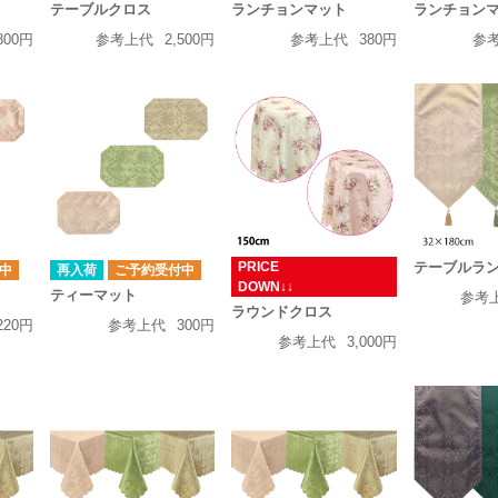
テーブルクロス
ランチョンマット
ランチョン
800円
参考上代
2,500円
参考上代
380円
参
PRICE
テーブルラン
中
再入荷
ご予約受付中
DOWN↓↓
ティーマット
参考
ラウンドクロス
220円
参考上代
300円
参考上代
3,000円