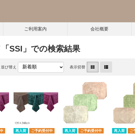
ご利用案内
会社概要
「SSI」での検索結果
並び替え
表示切替
中
再入荷
ご予約受付中
再入荷
ご予約受付中
再入荷
ご