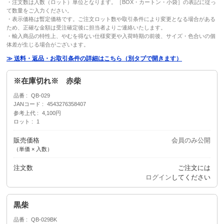
・注文数は入数（ロット）単位となります。［BOX・カートン・小袋］の表記に従っ
て数量をご入力ください。
・表示価格は暫定価格です。ご注文ロット数や取引条件により変更となる場合がある
ため、正確な金額は受注確定後に担当者よりご連絡いたします。
・輸入商品の特性上、やむを得ない仕様変更や入荷時期の前後、サイズ・色合いの個
体差が生じる場合がございます。
≫ 送料・返品・お取引条件の詳細はこちら（別タブで開きます）
※在庫切れ※ 赤柴
品番
QB-029
JANコード
4543276358407
参考上代
4,100円
ロット
1
販売価格
会員のみ公開
（単価 × 入数）
注文数
ご注文には
ログイン
してください
黒柴
品番
QB-029BK