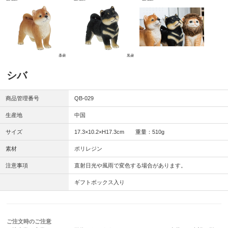
シバ
商品管理番号
QB-029
生産地
中国
サイズ
17.3×10.2×H17.3cm 重量：510g
素材
ポリレジン
注意事項
直射日光や風雨で変色する場合があります。
ギフトボックス入り
ご注文時のご注意