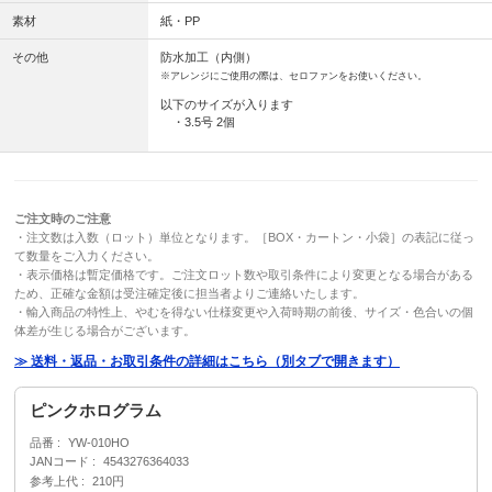
素材
紙・PP
その他
防水加工（内側）
※アレンジにご使用の際は、セロファンをお使いください。
以下のサイズが入ります
・3.5号 2個
ご注文時のご注意
・注文数は入数（ロット）単位となります。［BOX・カートン・小袋］の表記に従っ
て数量をご入力ください。
・表示価格は暫定価格です。ご注文ロット数や取引条件により変更となる場合がある
ため、正確な金額は受注確定後に担当者よりご連絡いたします。
・輸入商品の特性上、やむを得ない仕様変更や入荷時期の前後、サイズ・色合いの個
体差が生じる場合がございます。
≫ 送料・返品・お取引条件の詳細はこちら（別タブで開きます）
ピンクホログラム
品番
YW-010HO
JANコード
4543276364033
参考上代
210円