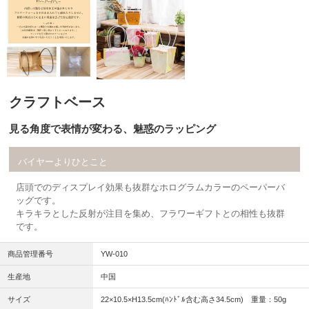
クラフトベース
見る角度で表情が変わる、魅惑のラッピング
コメント
バイヤーよりひとこと
店頭でのディスプレイ効果も抜群なホログラムカラーのペーパーバ
ッグです。
キラキラとした反射が注目を集め、フラワーギフトとの相性も抜群
です。
商品管理番号
YW-010
生産地
中国
サイズ
22×10.5×H13.5cm(ﾊﾝﾄﾞﾙ含む高さ34.5cm) 重量：50g