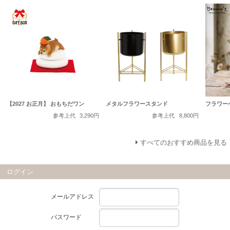
【2027 お正月】 おもちだワン
メタルフラワースタンド
フラワー
参考上代
3,290円
参考上代
8,800円
すべてのおすすめ商品を見る
ログイン
メールアドレス
パスワード