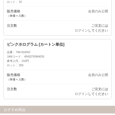
ロット
10
販売価格
会員のみ公開
（単価 × 入数）
注文数
ご注文には
ログイン
してください
ピンクホログラム [カートン単位]
品番
YW-010HO
JANコード
4543276364033
参考上代
210円
ロット
250
販売価格
会員のみ公開
（単価 × 入数）
注文数
ご注文には
ログイン
してください
おすすめ商品