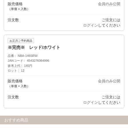
販売価格
会員のみ公開
（単価 × 入数）
注文数
ご注文には
ログイン
してください
お正月ご予約商品
※完売※ レッド/ホワイト
品番
NBA-146SRW
JANコード
4543276364996
参考上代
145円
ロット
12
販売価格
会員のみ公開
（単価 × 入数）
注文数
ご注文には
ログイン
してください
おすすめ商品