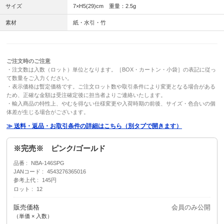
サイズ
7×H5(29)cm 重量：2.5g
素材
紙・水引・竹
ご注文時のご注意
・注文数は入数（ロット）単位となります。［BOX・カートン・小袋］の表記に従っ
て数量をご入力ください。
・表示価格は暫定価格です。ご注文ロット数や取引条件により変更となる場合がある
ため、正確な金額は受注確定後に担当者よりご連絡いたします。
・輸入商品の特性上、やむを得ない仕様変更や入荷時期の前後、サイズ・色合いの個
体差が生じる場合がございます。
≫ 送料・返品・お取引条件の詳細はこちら（別タブで開きます）
※完売※ ピンク/ゴールド
品番
NBA-146SPG
JANコード
4543276365016
参考上代
145円
ロット
12
販売価格
会員のみ公開
（単価 × 入数）