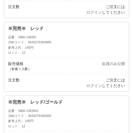
注文数
ご注文には
ログイン
してください
※完売※ レッド
品番
NBA-146SR
JANコード
4543276364989
参考上代
145円
ロット
12
販売価格
会員のみ公開
（単価 × 入数）
注文数
ご注文には
ログイン
してください
※完売※ レッド/ゴールド
品番
NBA-146SRG
JANコード
4543276365009
参考上代
145円
ロット
12