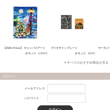
【2026 X'mas】 キャンバスアート
ブリキサインプレート
サーモメ
参考上代
8,900円
参考上代
800円
すべてのおすすめ商品を見る
ログイン
メールアドレス
パスワード
ログイン