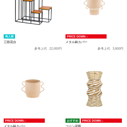
再入荷
PRICE DOWN↓↓
三段花台
メタル鉢カバー
参考上代
22,000円
参考上代
3,800円
PRICE DOWN↓↓
PRICE DOWN↓↓
メタル鉢カバー
コーン花瓶