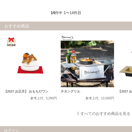
14
件中 1〜14件目
おすすめ商品
【2027 お正月】 おもちだワン
チタングリル
【2027
参考上代
3,290円
参考上代
12,000円
すべてのおすすめ商品を見る
ログイン