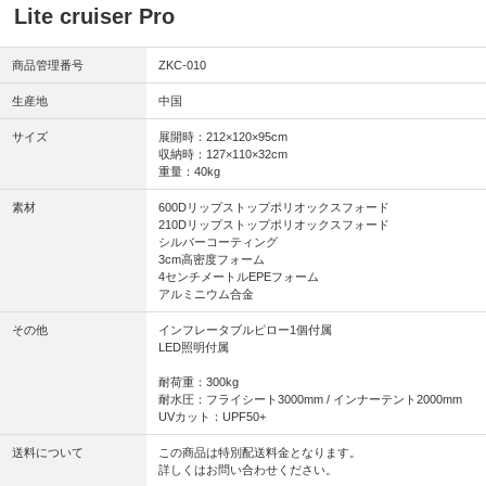
Lite cruiser Pro
商品管理番号
ZKC-010
生産地
中国
サイズ
展開時：212×120×95cm
収納時：127×110×32cm
重量：40kg
素材
600Dリップストップポリオックスフォード
210Dリップストップポリオックスフォード
シルバーコーティング
3cm高密度フォーム
4センチメートルEPEフォーム
アルミニウム合金
その他
インフレータブルピロー1個付属
LED照明付属
耐荷重：300kg
耐水圧：フライシート3000mm / インナーテント2000mm
UVカット：UPF50+
送料について
この商品は特別配送料金となります。
詳しくはお問い合わせください。