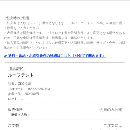
ご注文時のご注意
・注文数は入数（ロット）単位となります。［BOX・カートン・小袋］の表記に従っ
て数量をご入力ください。
・表示価格は暫定価格です。ご注文ロット数や取引条件により変更となる場合がある
ため、正確な金額は受注確定後に担当者よりご連絡いたします。
・輸入商品の特性上、やむを得ない仕様変更や入荷時期の前後、サイズ・色合いの個
体差が生じる場合がございます。
≫ 送料・返品・お取引条件の詳細はこちら（別タブで開きます）
個別送料C
ルーフテント
品番
ZKC-010
JANコード
4543276357103
参考上代
200,000円
ロット
1
販売価格
会員のみ公開
（単価 × 入数）
注文数
ご注文には