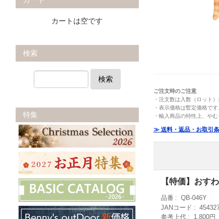
カートは空です
検索
検索
ご注文時のご注意
・注文数は入数（ロット）
・表示価格は暫定価格です
特集
・輸入商品の特性上、やむ
≫ 送料・返品・お取引
【特価】おすわ
品番
QB-046Y
JANコード
45432
参考上代
1,800円