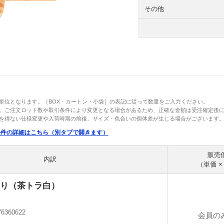
その他
単位となります。［BOX・カートン・小袋］の表記に従って数量をご入力ください。
。ご注文ロット数や取引条件により変更となる場合があるため、正確な金額は受注確定後
を得ない仕様変更や入荷時期の前後、サイズ・色合いの個体差が生じる場合がございます
条件の詳細はこちら（別タブで開きます）
販売
内訳
（単価 ×
り（茶トラ白）
76360622
会員の