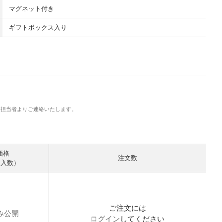
マグネット付き
ギフトボックス入り
に担当者よりご連絡いたします。
。
価格
注文数
 入数）
ご注文には
み公開
ログイン
してください