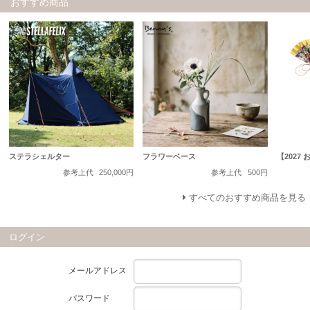
おすすめ商品
ステラシェルター
フラワーベース
【2027
参考上代
250,000円
参考上代
500円
すべてのおすすめ商品を見る
ログイン
メールアドレス
パスワード