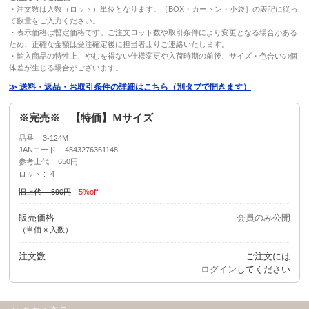
・注文数は入数（ロット）単位となります。［BOX・カートン・小袋］の表記に従っ
て数量をご入力ください。
・表示価格は暫定価格です。ご注文ロット数や取引条件により変更となる場合がある
ため、正確な金額は受注確定後に担当者よりご連絡いたします。
・輸入商品の特性上、やむを得ない仕様変更や入荷時期の前後、サイズ・色合いの個
体差が生じる場合がございます。
≫ 送料・返品・お取引条件の詳細はこちら（別タブで開きます）
※完売※ 【特価】Ｍサイズ
品番
3-124M
JANコード
4543276361148
参考上代
650円
ロット
4
旧上代 :690円
5%off
販売価格
会員のみ公開
（単価 × 入数）
注文数
ご注文には
ログイン
してください