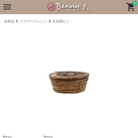
0
全商品
フラワーアレンジ
生花用かご