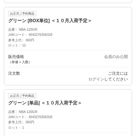
お正月ご予約商品
グリーン [BOX単位] ＜１０月入荷予定＞
品番
NBA-120GR
JANコード
4543276356328
参考上代
360円
ロット
12
販売価格
会員のみ公開
（単価 × 入数）
注文数
ご注文には
ログイン
してください
お正月ご予約商品
グリーン [単品] ＜１０月入荷予定＞
品番
NBA-120GR
JANコード
4543276356328
参考上代
360円
ロット
1