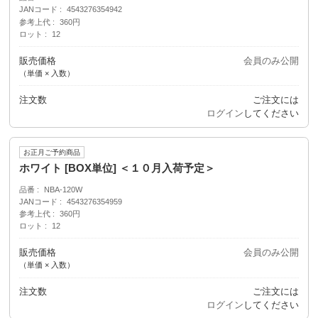
JANコード
4543276354942
参考上代
360円
ロット
12
販売価格
会員のみ公開
（単価 × 入数）
注文数
ご注文には
ログイン
してください
お正月ご予約商品
ホワイト [BOX単位] ＜１０月入荷予定＞
品番
NBA-120W
JANコード
4543276354959
参考上代
360円
ロット
12
販売価格
会員のみ公開
（単価 × 入数）
注文数
ご注文には
ログイン
してください