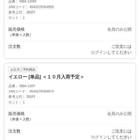
品番
NBA-120W
JANコード
4543276354959
参考上代
360円
ロット
1
販売価格
会員のみ公開
（単価 × 入数）
注文数
ご注文には
ログイン
してください
お正月ご予約商品
イエロー [単品] ＜１０月入荷予定＞
品番
NBA-120Y
JANコード
4543276354973
参考上代
360円
ロット
1
販売価格
会員のみ公開
（単価 × 入数）
注文数
ご注文には
ログイン
してください