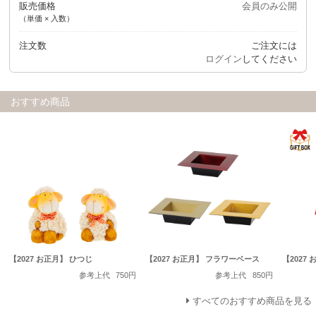
販売価格
会員のみ公開
（単価 × 入数）
注文数
ご注文には
ログイン
してください
おすすめ商品
【2027 お正月】 ひつじ
【2027 お正月】 フラワーベース
【2027
参考上代
750円
参考上代
850円
すべてのおすすめ商品を見る