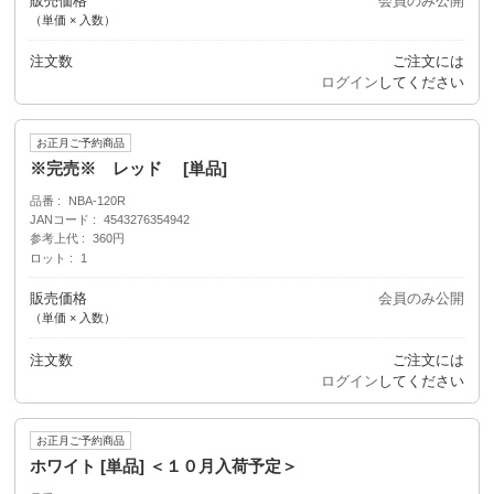
販売価格
会員のみ公開
（単価 × 入数）
注文数
ご注文には
ログイン
してください
お正月ご予約商品
※完売※ レッド [単品]
品番
NBA-120R
JANコード
4543276354942
参考上代
360円
ロット
1
販売価格
会員のみ公開
（単価 × 入数）
注文数
ご注文には
ログイン
してください
お正月ご予約商品
ホワイト [単品] ＜１０月入荷予定＞