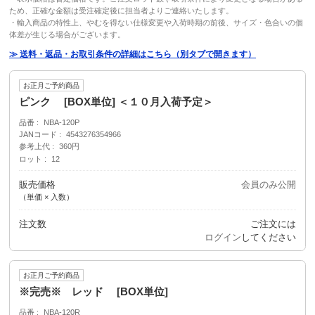
ため、正確な金額は受注確定後に担当者よりご連絡いたします。
・輸入商品の特性上、やむを得ない仕様変更や入荷時期の前後、サイズ・色合いの個
体差が生じる場合がございます。
≫ 送料・返品・お取引条件の詳細はこちら（別タブで開きます）
お正月ご予約商品
ピンク [BOX単位] ＜１０月入荷予定＞
品番
NBA-120P
JANコード
4543276354966
参考上代
360円
ロット
12
販売価格
会員のみ公開
（単価 × 入数）
注文数
ご注文には
ログイン
してください
お正月ご予約商品
※完売※ レッド [BOX単位]
品番
NBA-120R