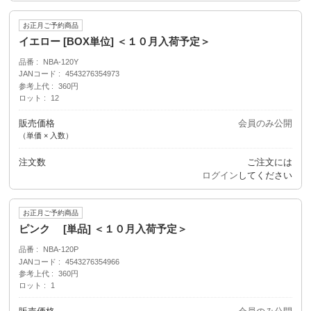
お正月ご予約商品
イエロー [BOX単位] ＜１０月入荷予定＞
品番
NBA-120Y
JANコード
4543276354973
参考上代
360円
ロット
12
販売価格
会員のみ公開
（単価 × 入数）
注文数
ご注文には
ログイン
してください
お正月ご予約商品
ピンク [単品] ＜１０月入荷予定＞
品番
NBA-120P
JANコード
4543276354966
参考上代
360円
ロット
1